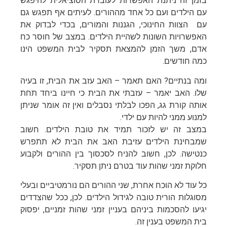
בזמן זה ניתנת האפשרות לעובדת הסוציאלית להיפגש
עם הילדים ועם כל אחד מההורים. לעיתים אף תפגש גם
עם הצוות החינוכי, הגננות והמורים, בכדי לבדוק את
האפשרויות השונות לשהיית הילדים. במצב של חוסר כח
אדם, משך הזמן להמצאת תסקיר לבית המשפט הינו
כמה חודשים.
ומה בנתיים? האם תאמר – האב עזב את הבית, זו בעיה
שלו. האב יאמר – עזבתי את הבית כי חיינו ביחד תחת
אותה קורת גג, הפכו לבלתי נסבלים ואין זה אומר שניתן
למנוע ממני להיות עם ילדי.
במצב זה יש לזכור תמיד את טובת הילדים. חשוב
שמבחינת הילדים עזיבת האב את הבית לא תתפרש
כנטישה. לכן, חשוב להניח לסכסוך בין ההורים ולקבוע
חלוקת זמני שהות עוד בטרם ניתן תסקיר.
כל עוד לא הוכח אחרת, שני ההורים הם נורמטיביים ובעלי
מסוגלות הורית טובה לגידול הילדים. לכן, ככל שהצדדים
יגיעו להסכמות ביניהם בעניין זמני שהות זמניים, יפסוק
בית המשפט בענין זה.